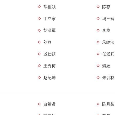
常祖领
陈存
丁立家
冯三营
胡泽军
李华
刘燕
录岭法
戚仕硕
任景莉
王秀梅
魏姣
赵纪坤
朱训林
白希贤
陈月梨