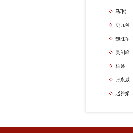
马琳洁
史九领
魏红军
吴剑峰
杨鑫
张永威
赵雅娟