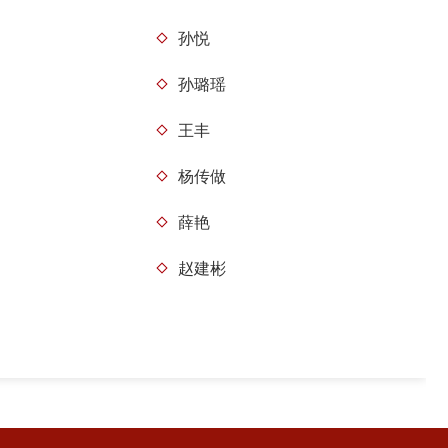
孙悦
孙璐瑶
王丰
杨传做
薛艳
赵建彬