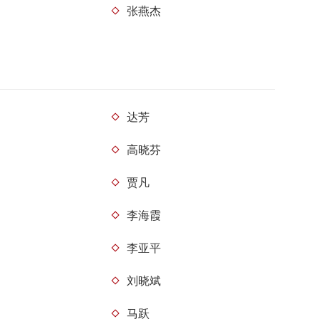
张燕杰
达芳
高晓芬
贾凡
李海霞
李亚平
刘晓斌
马跃