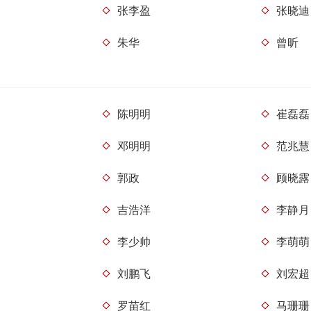
张李盈
张晓迪
朱华
曾昕
陈明明
崔磊磊
邓明明
范兆慧
郭政
顾晓露
吉浩洋
李静月
李少帅
李萌萌
刘鹏飞
刘宏超
罗苗红
马珊珊