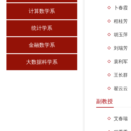
卜春霞
计算数学系
程桂芳
统计学系
胡玉萍
金融数学系
刘瑞芳
大数据科学系
裴利军
王长群
翟云云
副教授
艾春瑞