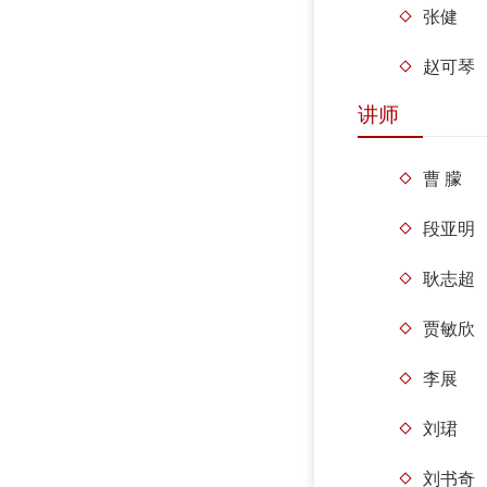
张健
赵可琴
讲师
曹 朦
段亚明
耿志超
贾敏欣
李展
刘珺
刘书奇