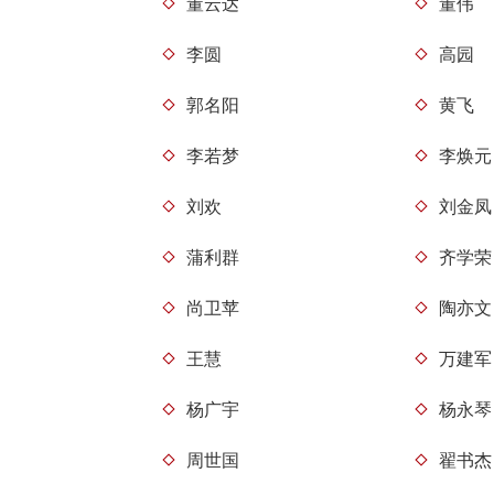
董云达
董伟
李圆
高园
郭名阳
黄飞
李若梦
李焕元
刘欢
刘金凤
蒲利群
齐学荣
尚卫苹
陶亦文
王慧
万建军
杨广宇
杨永琴
周世国
翟书杰