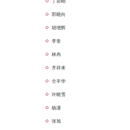
丁岩峭
郭晓向
胡增辉
李奎
林冉
齐祥来
仝丰华
许晓雪
杨潇
张旭