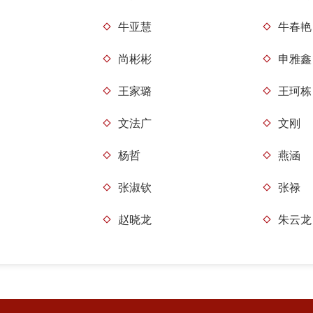
牛亚慧
牛春艳
尚彬彬
申雅鑫
王家璐
王珂栋
文法广
文刚
杨哲
燕涵
张淑钦
张禄
赵晓龙
朱云龙