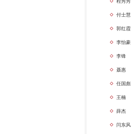
程秀秀
付士慧
郭红霞
李怡豪
李锋
聂惠
任国彪
王楠
薛杰
闫东风