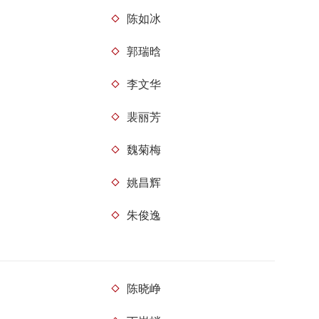
陈如冰
郭瑞晗
李文华
裴丽芳
魏菊梅
姚昌辉
朱俊逸
陈晓峥