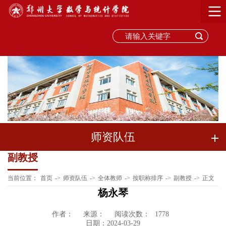
师资队伍
副教授
当前位置：
首页
->
师资队伍
->
全体教师
->
按职称排序
->
副教授
->
正文
杨永琴
作者：
来源：
阅读次数：
1778
日期：2024-03-29