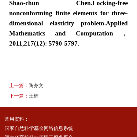
Shao-chun Chen.Locking-free
nonconforming finite elements for three-
dimensional elasticity problem.
Applied
Mathematics and Computation
，
2011,217(12): 5790-5797.
上一篇：
陶亦文
下一篇：
王楠
常用资料：
国家自然科学基金网络信息系统