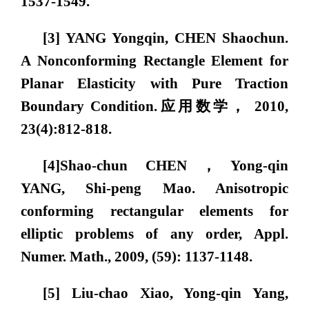
1537-1549.
[3] YANG Yongqin, CHEN Shaochun.
A Nonconforming Rectangle Element for
Planar Elasticity with Pure Traction
Boundary Condition.应用数学， 2010,
23(4):812-818.
[4]Shao-chun CHEN，Yong-qin
YANG, Shi-peng Mao. Anisotropic
conforming rectangular elements for
elliptic problems of any order, Appl.
Numer. Math., 2009, (59): 1137-1148.
[5] Liu-chao Xiao, Yong-qin Yang,