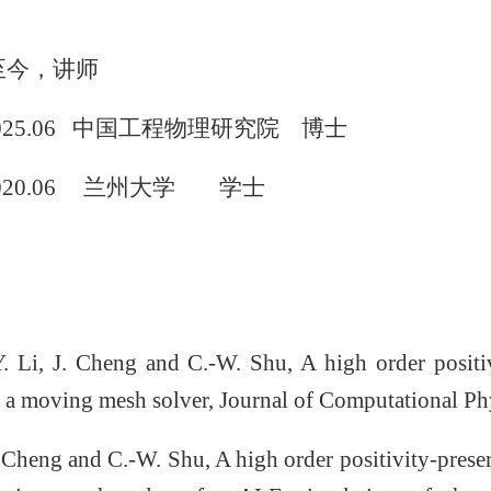
月至今，讲师
—2025.06 中国工程物理研究院 博士
—2020.06 兰州大学 学士
 Li, J. Cheng and C.-W. Shu, A high order posit
a moving mesh solver, Journal of Computational Ph
Cheng and C.-W. Shu, A high order positivity-pres