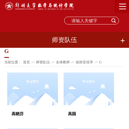
师资队伍
G
当前位置：
首页
->
师资队伍
->
全体教师
->
按拼音排序
->
G
高晓芬
高园