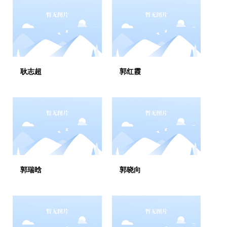
耿志超
郭红霞
郭瑞晗
郭晓向