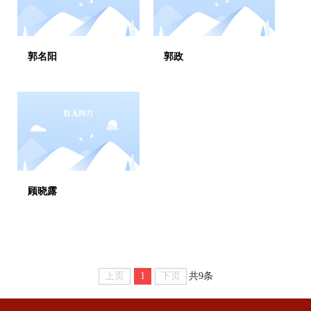
郭名阳
郭政
顾晓露
上页
1
下页
共9条