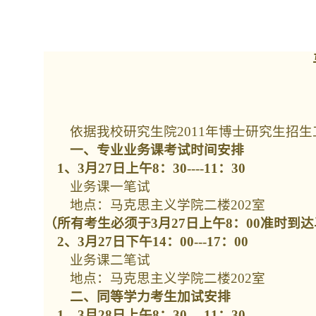
依据我校研究生院
2011
年博士研究生招生
一、专业业务课考试时间安排
1、
3
月
27
日上午
8
：
30----11
：
30
业务课一笔试
地点：马克思主义学院二楼
202
室
（所有考生必须于
3
月
27
日上午
8
：
00
准时到达
2、
3
月
27
日下午
14
：
00---17
：
00
业务课二笔试
地点：马克思主义学院二楼
202
室
二、同等学力考生加试安排
1、
3
月
28
日上午
8
：
30----11
：
30