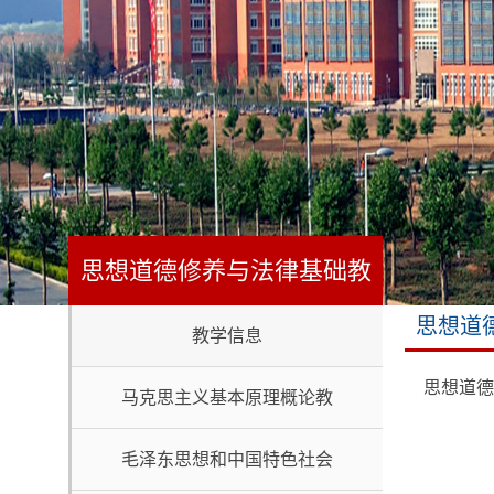
思想道德修养与法律基础教
思想道
教学信息
研室
思想道德
马克思主义基本原理概论教
研室
毛泽东思想和中国特色社会