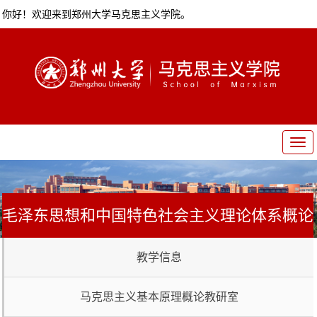
你好！欢迎来到郑州大学马克思主义学院。
T
o
g
g
l
毛泽东思想和中国特色社会主义理论体系概论
e
n
a
教研室
教学信息
v
i
g
马克思主义基本原理概论教研室
a