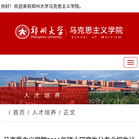
你好！欢迎来到郑州大学马克思主义学院。
T
o
g
g
l
人才培养
e
n
a
/ 首页
/ 人才培养
/ 正文
v
i
g
a