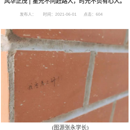
风华正茂 | 星光不问赶路人，时光不负有心人。
t
i
o
发布人：
时间：2021-06-01
点击：
604
n
(图源张永学长)