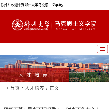
你好！欢迎来到郑州大学马克思主义学院。
T
o
g
g
l
人才培养
e
n
a
/ 首页
/ 人才培养
/ 正文
v
i
g
a