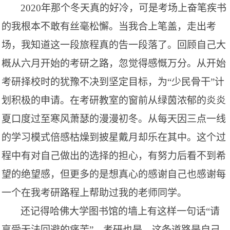
2020年那个冬天真的好冷，可是考场上奋笔疾书
的我根本不敢有丝毫松懈。当我合上笔盖，走出考
场，我知道这一段旅程真的告一段落了。回顾自己大
概从六月开始的考研之路，忽觉得感慨万分。从开始
考研择校时的犹豫不决到坚定目标，为“少民骨干”计
划积极的申请。在考研教室的窗前从绿茵浓郁的炎炎
夏口度过至寒风萧瑟的漫漫初冬。从每天因三点一线
的学习模式倍感枯燥到披星戴月却乐在其中。这个过
程中有对自己做出的选择的担心，有努力后看不到希
望的绝望感，但更多的是想真心的感谢自己也感谢每
一个在我考研路程上帮助过我的老师同学。
还记得哈佛大学图书馆的墙上有这样一句话
“请
享受无法回避的痛苦”。考研也是，这条道路是自己