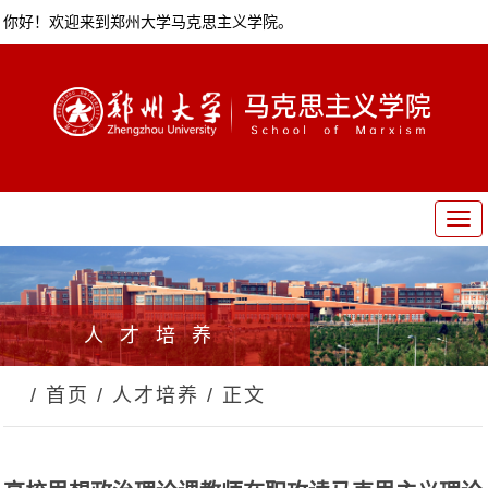
你好！欢迎来到郑州大学马克思主义学院。
T
o
g
g
l
人才培养
e
n
a
/ 首页
/ 人才培养
/ 正文
v
i
g
a