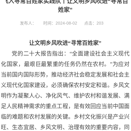
飞入寻常百姓家实践队丨让文明乡风吹进“寻常百
t
i
姓家”
o
n
发布人：
时间：2024-08-02
点击：
203
让文明乡风吹进
“寻常百姓家”
党的二十大报告指出：
“全面建设社会主义现代
化国家，最艰巨最繁重的任务仍然在农村。”为应对
当前国内国际形势，推动经济社会稳定发展和社会主
义现代化国家建设，必须确保农村安定和谐。乡风文
明作为凝聚人心、净化风气、维护农村和谐发展、满
足人民精神需求的重点工程，是有效回应当前中国面
临的难题和农村发展的关键。乡村文化振兴是产业兴
旺、生态宜居、乡风文明、治理有效的重要内容，同