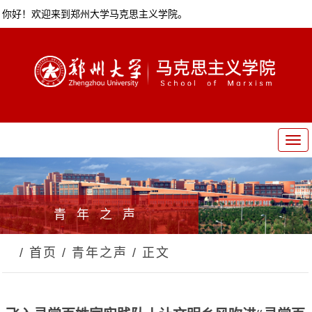
你好！欢迎来到郑州大学马克思主义学院。
T
o
g
g
l
青年之声
e
n
a
/ 首页
/ 青年之声
/ 正文
v
i
g
a