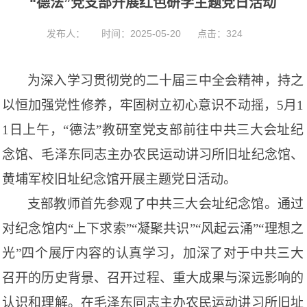
“德法”党支部开展红色研学主题党日活动
t
i
o
发布人：
时间：2025-05-20
点击：
324
n
为深入学习贯彻党的二十届三中全会精神，持之
以恒加强党性修养，牢固树立初心意识不动摇，5月1
1日上午，“德法”教研室党支部前往中共三大会址纪
念馆、毛泽东同志主办农民运动讲习所旧址纪念馆、
黄埔军校旧址纪念馆开展主题党日活动。
支部教师首先参观了中共三大会址纪念馆。通过
对纪念馆内“上下求索”“凝聚共识”“风起云涌”“理想之
光”四个展厅内容的认真学习，加深了对于中共三大
召开的历史背景、召开过程、重大成果与深远影响的
认识和理解。在毛泽东同志主办农民运动讲习所旧址