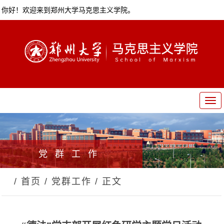
你好！欢迎来到郑州大学马克思主义学院。
T
o
g
g
l
党群工作
e
n
a
/ 首页
/ 党群工作
/ 正文
v
i
g
a