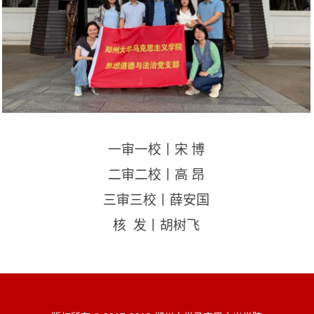
一审一校丨宋
博
二审二校丨高
昂
三审三校丨薛安国
核
发丨胡树飞