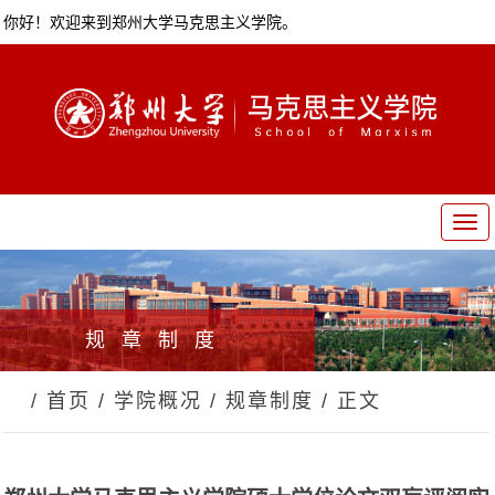
你好！欢迎来到郑州大学马克思主义学院。
T
o
g
g
l
规章制度
e
n
a
/ 首页
/ 学院概况
/ 规章制度
/ 正文
v
i
g
a