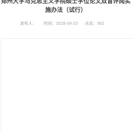
郑州大学马克思主义学院硕士学位论文双盲评阅实
t
i
施办法（试行）
o
n
发布人：
时间：2018-09-23
点击：
902