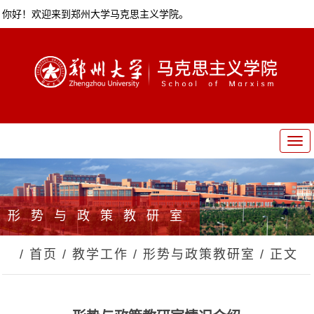
你好！欢迎来到郑州大学马克思主义学院。
T
o
g
g
l
形势与政策教研室
e
n
a
/ 首页
/ 教学工作
/ 形势与政策教研室
/ 正文
v
i
g
a