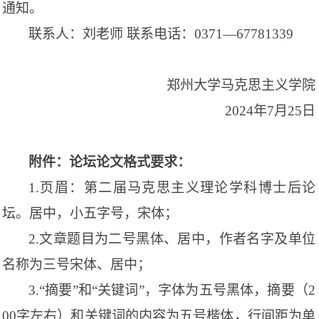
通知。
联系人：刘老师 联系电话：
0371—67781339
郑州大学马克思主义学院
2024
年
7
月
25
日
附件：论坛论文格式要求：
1.
页眉：第二届马克思主义理论学科博士后论
坛。居中，小五字号，宋体；
2.
文章题目为二号黑体、居中，作者名字及单位
名称为三号宋体、居中；
3.“
摘要
”
和
“
关键词
”
，字体为五号黑体，摘要（
2
00
字左右）和关键词的内容为五号楷体，行间距为单