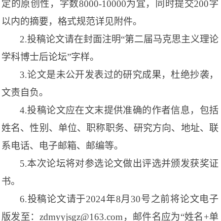
定的原创性，字数
8000-10000
为宜，同时提交
200
字
以内的摘要，格式规范详见附件。
2.
投稿论文请在封面注明
“
第二届马克思主义理论
学科博士后论坛
”
字样。
3.
论文是未公开发表过的研究成果，杜绝抄袭，
文责自负。
4.
投稿论文应在文末提供准确的作者信息，包括
姓名、性别、单位、职称职务、研究方向、地址、联
系电话、电子邮箱、邮编等。
5.
本次论坛将对参选论文做出评选并颁发获奖证
书。
6.
投稿论文请于
2024
年
8
月
30
号之前将论文电子
版发至：
zdmyyjsgz@163.com
，邮件名应为
“
姓名
+
单