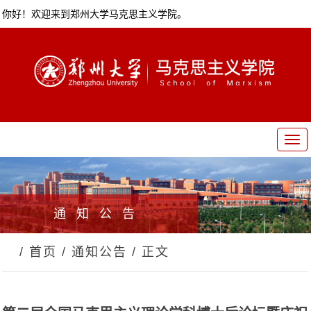
你好！欢迎来到郑州大学马克思主义学院。
T
o
g
g
l
通知公告
e
n
a
/ 首页
/ 通知公告
/ 正文
v
i
g
a