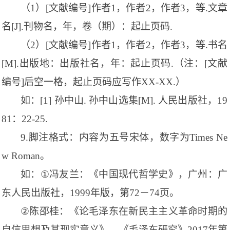
（
1
）
[
文献编号
]
作者
1
，作者
2
，作者
3
，等
.
文章
名
[J].
刊物名，年，卷（期）：起止页码
.
（
2
）
[
文献编号
]
作者
1
，作者
2
，作者
3
，等
.
书名
[M].
出版地：出版社名，年：起止页码
.
（注：
[
文献
编号
]
后空一格，起止页码应写作
XX-XX.
）
如：
[1]
孙中山
.
孙中山选集
[M].
人民出版社，
19
81
：
22-25.
9.
脚注格式：内容为五号宋体，数字为
Times Ne
w Roman
。
如：
①
冯友兰：《中国现代哲学史》，广州：广
东人民出版社，
1999
年版，第
72
－
74
页。
②
陈邵桂：《论毛泽东在新民主主义革命时期的
自信思想及其现实意义》，《毛泽东研究》
2017
年第