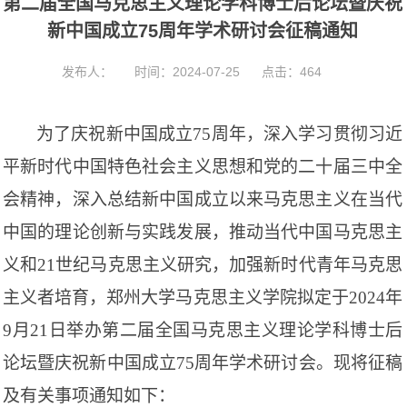
第二届全国马克思主义理论学科博士后论坛暨庆祝
t
i
新中国成立75周年学术研讨会征稿通知
o
n
发布人：
时间：2024-07-25
点击：
464
为了庆祝新中国成立
75
周年，深入学习贯彻习近
平新时代中国特色社会主义思想和党的二十届三中全
会精神，深入总结新中国成立以来马克思主义在当代
中国的理论创新与实践发展，推动当代中国马克思主
义和
21
世纪马克思主义研究，加强新时代青年马克思
主义者培育，郑州大学马克思主义学院拟定于
2024
年
9
月
21
日举办第二届全国马克思主义理论学科博士后
论坛暨庆祝新中国成立
75
周年学术研讨会。现将征稿
及有关事项通知如下：