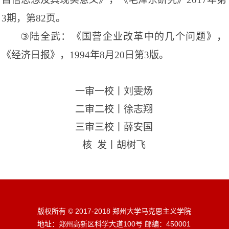
3
期，第
82
页。
③
陆全武：《国营企业改革中的几个问题》，
《经济日报》，
1994
年
8
月
20
日第
3
版。
一审一校丨刘雯炀
二审二校丨徐志翔
三审三校丨薛安国
核
发丨胡树飞
版权所有 © 2017-2018 郑州大学马克思主义学院
地址：郑州高新区科学大道100号 邮编：450001