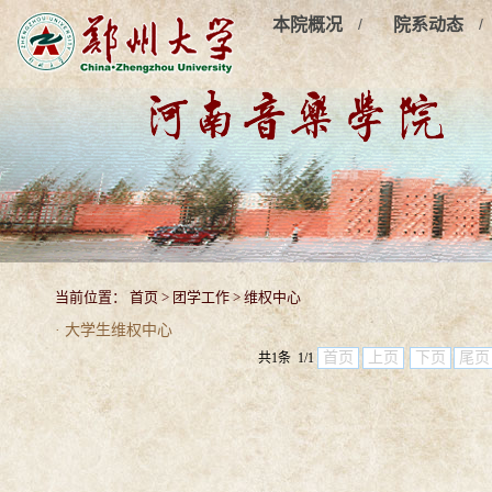
/
/
本院概况
院系动态
当前位置：
首页
>
团学工作
>
维权中心
· 大学生维权中心
首页
上页
下页
尾页
共1条 1/1