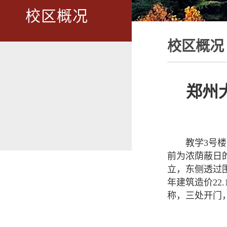
校区概况
校区概况
郑州
教学3号
前为浓荫蔽日
立，东侧透过围
年建筑造价2
称，三处开门