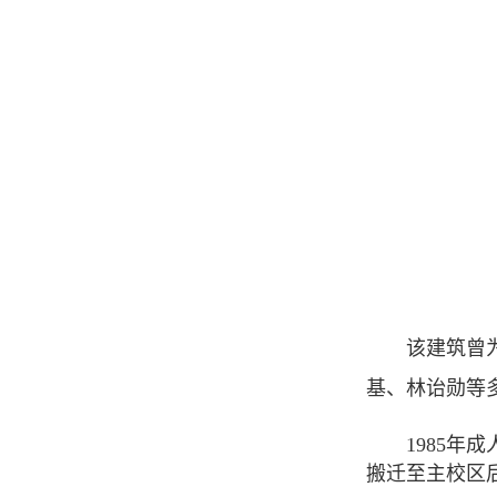
该建筑曾
基、林诒勋等
1985
搬迁至主校区