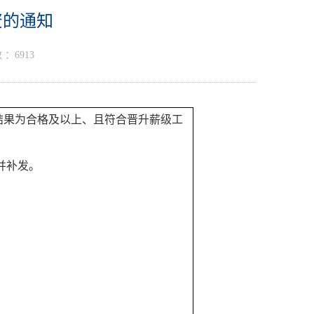
资的通知
 ：
6913
核结果为合格及以上、且符合晋升薪级工
并补发。