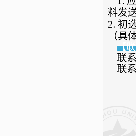
1.
料
发
2.
初
（具
【联
联
联