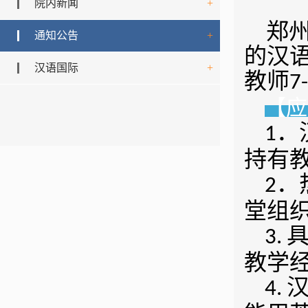
院内新闻
+
郑
通知公告
+
的汉
汉语国际
+
教师
7
【应
．
1
持有
．
2
堂组
3.
教学
4.