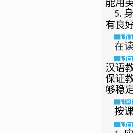
能用
5.
有良
【招
在
【招
汉语
保证
够稳
【岗
按
【
招