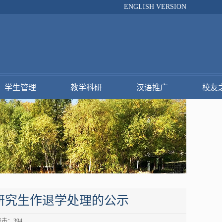
ENGLISH VERSION
学生管理
教学科研
汉语推广
校友
际研究生作退学处理的公示
 点击：
394