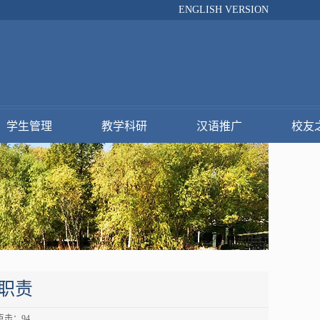
ENGLISH VERSION
学生管理
教学科研
汉语推广
校友
职责
 点击：
94