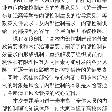
和
处长结合《财政部关于全面推进行政事
业单位内部控制建设的指导意见》《关于进一
步加强高等学校内部控制建设的指导意见》等
政策文件
要求，从内部控制需求、
内部控制供
给
、
内部控制
内容
等三个层面
展开系统授课。
课程
深度剖析了高校内部控制建设的外部
政策
要求和
内部
治
理
需要
，
阐明
了内部控制有
效需求的
形成机制
，重点解读了
组织成员的
自
利性
和
有限理性等人为因素
可能
引发的各类风
险
，并逐一解读影响内部控制供给
的关键
要素
。
同时
，聚焦内部控制
核心
内容，明确
内部控
制的对象是风险，
内部控制的本质是风险管控
，
并
厘清了风险管控的核心逻辑
。
本次专题学习
进一步丰富
了
全体人员
的内
部控制理论知识体系，
使大家
掌握
了
高校
内部