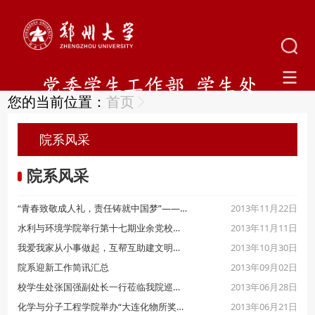
您的当前位置：
首页
院系风采
院系风采
2013年11月22日
“青春致敬成人礼，责任铸就中国梦”——教育系成功举办第三届成人礼仪式
2013年11月11日
水利与环境学院举行第十七期业余党校暨第十三期团学干部培训班开班典礼
2013年10月30日
我爱我家从小事做起，互帮互助建文明郑大
2013年09月02日
院系迎新工作简讯汇总
2013年06月28日
校学生处张国强副处长一行莅临我院巡视期末考试工作
2013年06月21日
化学与分子工程学院举办“大连化物所奖学金”颁奖仪式