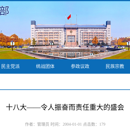
部
民主党派
统战团体
参政议政
民族宗教
十八大——令人振奋而责任重大的盛会
作者：管理员 时间：2004-01-01 点击数：
179