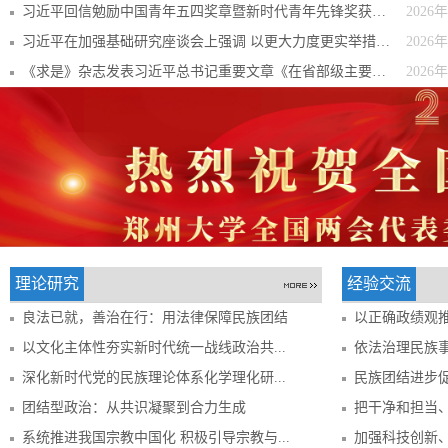
习近平回信勉励中国青年五四奖章暨新时代青年先锋奖获奖者代...
2026
习近平在加强基础研究座谈会上强调 以更大力度更实举措加强基...
2026
《求是》杂志发表习近平总书记重要文章《在省部级主要领导干...
2026
理论研究
经验交流
良法已就，善治在行：用法律保障民族团结​
以正确政绩观推
以文化主体性夯实新时代统一战线政治共...
依法治理民族事
深化新时代党的民族理论体系化学理化研...
民族团结进步
团结型政治：从共识凝聚到合力生成
把干净和担当、
系统推进我国宗教中国化 积极引导宗教与...
加强科技创新、