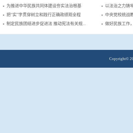
为推进中华民族共同体建设夯实法治根基
以法治之力铸
把“实”字贯穿树立和践行正确政绩观全程
中央党校统战教
制定民族团结进步促进法 推动宪法有关规...
做好民族工作，
Copyright© 20