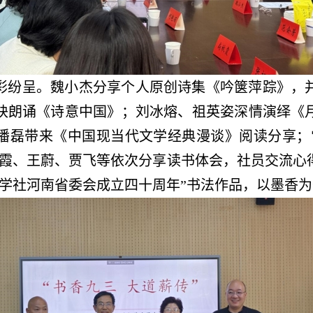
彩纷呈。魏小杰分享个人原创诗集《吟箧萍踪》，
袂朗诵《诗意中国》；刘冰熔、祖英姿深情演绎《
潘磊带来《中国现当代文学经典漫谈》阅读分享；
秋霞、王蔚、贾飞等依次分享读书体会，社员交流心
学社河南省委会成立四十周年”书法作品，以墨香为