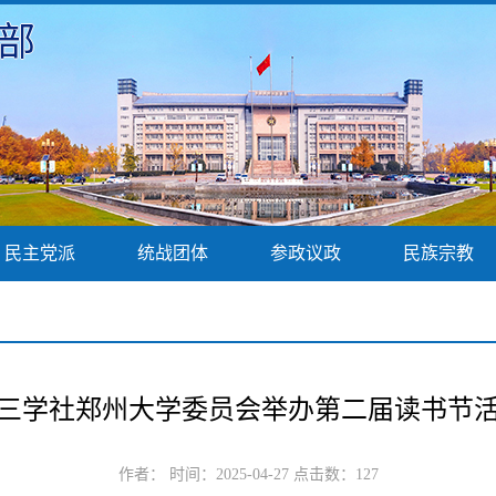
部
民主党派
统战团体
参政议政
民族宗教
三学社郑州大学委员会举办第二届读书节
作者： 时间：2025-04-27 点击数：
127