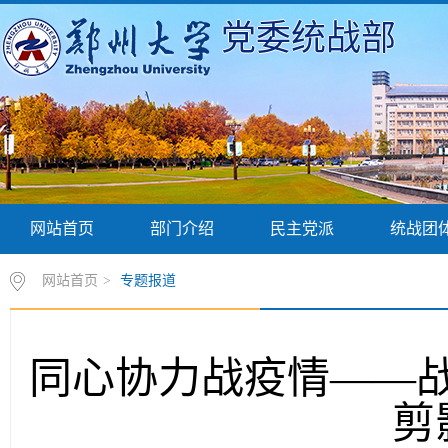
党委统战部
网站首页
部门介绍
民主党派
统战团
网站首页
>
专题报道
同心协力战疫情——战
剪