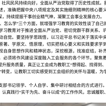
新、社风民风持续向好，全面从严治党取得了历史性成就。
述，准确把握中央八项规定及其实施细则精神的核心要
深，持续提振干事创业精气神，凝聚工会事业发展合力。
么、怎么学”三个方面，就增强学习教育的实效性谈了自己
学习教育对于推进全面从严治党、密切党群干群关系、
动自觉。要坚持学思践悟，以习近平总书记关于落实中
原著、学原文、悟原理，切实把核心要义和实践要求学
视自身思想作风和精神状态，深挖根源，找准症结，补
，必须将作风建设深度融入工会服务的各个环节。聚焦
提升服务质量，真正让工会成为教职工“想得起、找得到、
值”转变，让教职工切实感受到工会组织的关怀与温暖，
支部书记领学、个人自学、集中研讨相结合的方式进行
，认真践行“实干为先、奋斗以成”的工作作风，忠诚履职