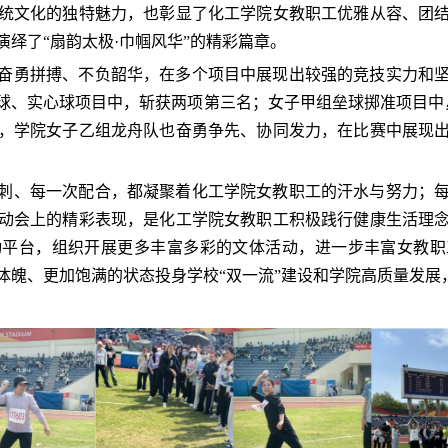
统文化的独特魅力，也彰显了化工学院女教职工优雅从容、团
绎了“扇韵太极·巾帼风华”的精彩篇章。
奋勇拼搏、不负韶华，在多个项目中展现出较强的竞技实力和
球、实心球项目中，斩获两项第三名；女子甲组垒球掷准项目中
，
学
院女子乙组龙舟队也奋勇争先、协同发力，在比赛中展现
刺、每一次配合，都凝聚着化工学院女教职工的汗水与努力；
动会上的精彩表现，是化工学院女教职工积极践行健康生活理
动平台，组织开展更多丰富多彩的文体活动，进一步丰富女教职
体魄、更加饱满的状态投身学校“双一流”建设和学院高质量发展