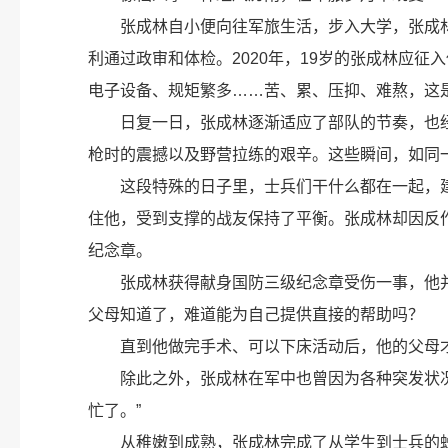
张成林自小便向往军旅生活，步入大学，张成
利通过政审和体检。2020年，19岁的张成林应
电子设备、规矩繁多……苦、累、压抑、难熬，这
日复一日，张成林逐渐适应了部队的节奏，也
枪时的震撼以及野营拉练的艰辛。这些瞬间，如同
这段特殊的日子里，士兵们干什么都在一起，建
住他，受到支撑的战友保持了平衡。张成林却因反
纪念章。
张成林获得献身国防三级纪念章受伤一事，他
父母知道了，难道能为自己提供直接的帮助吗？
直到他做完手术、可以下床活动后，他的父母
除此之外，张成林在军中也曾因为各种突发状
忙了。”
从稚嫩到成熟，张成林完成了从学生到士兵的蜕