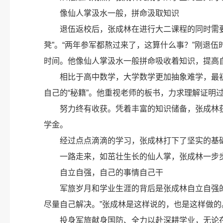
像仙人掌汲水一般，拼命汲取知识
退伍返校后，张成林在进行大二课程的同时需
凳”。“两年参军都熬过来了，这算什么事？”刚退
时间。他像仙人掌汲水一般拼命吸收着知识，提高
相比于高中数学，大学数学更加抽象难学，最
自己的“秘籍”。他重视老师的板书，力求理解证明
努力终有收获。凭着丰富的知识储备，张成林
学金。
经过点点滴滴的学习，张成林打下了坚实的基
一路走来，如茁壮生长的仙人掌，张成林一步
自立自强，自己的事情自己干
军旅岁月和学业生涯的背后是张成林自立自强
尽量自己解决。”张成林是这样说的，也是这样做的
投身军旅献身国防、全力以赴深耕学业，无论