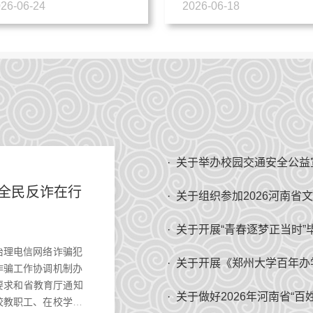
映活动暨第二届“...
题党日活动
26-06-24
2026-06-18
· 关于举办校园交通安全公
“全民反诈在行
· 关于组织参加2026河南
· 关于开展“青春逐梦正当时
治理电信网络诈骗犯
· 关于开展《郑州大学百年
诈骗工作协调机制办
署要求和省教育厅通知
校教职工、在校学生