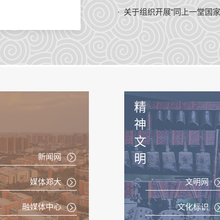
集中宣传活动。有关
· 关于组织开展“同上一堂国
筑反诈“心”防线
精
神
文
明
新闻网
媒体郑大
文明网
融媒体中心
文化标识