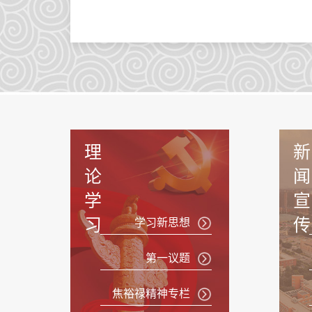
识诈、防诈、拒诈能力，我校同步组织开展反诈
事项通知如下：一、活动主题不听不信不贪恋，构
二、活动时间即日起至7月9日三、参与...
理
新
论
闻
学
宣
习
传
学习新思想
第一议题
焦裕禄精神专栏