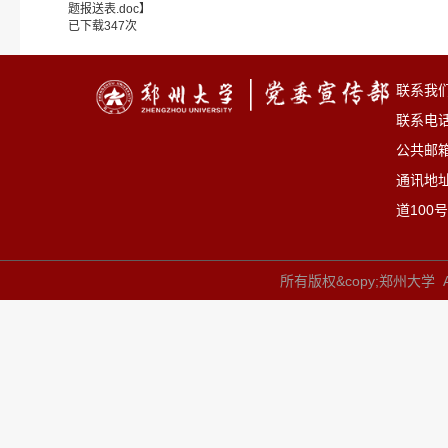
题报送表.doc
】
已下载
347
次
联系我
联系电话：
公共邮箱：
通讯地
道100号
所有版权&copy;郑州大学 All 