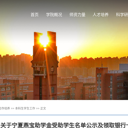
首页
学院概况
师资力量
人才培养
科学研
合作培养
>>
本科生学生工作
>> 正文
关于宁夏燕宝助学金受助学生名单公示及领取银行