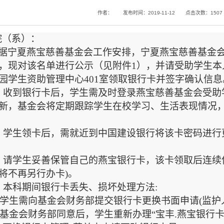
作者：
发布时间：2019-11-12
点击次数：
1507
院（系）：
据宁夏燕宝慈善基金会工作安排，宁夏燕宝慈善基金
，现对该名单进行公示（见附件1），并请受助学生本人于2
园学生资助管理中心401室领取银行卡并签字确认信
、收到银行卡后，学生需及时登录燕宝慈善基金会受助
新，基金会将定期跟踪学生在校学习、生活表现情况
、学生领卡后，需就近到中国建设银行将该卡密码进行
、请学生妥善保管自己的燕宝银行卡，该卡领取后连续
将不再另行办卡)。
、本科期间银行卡丢失、损坏处理方法:
1)学生需向基金会财务部提交银行卡更换书面申请(监护
2)基金会财务部同意后，学生重新办理“宝丰.燕宝银行