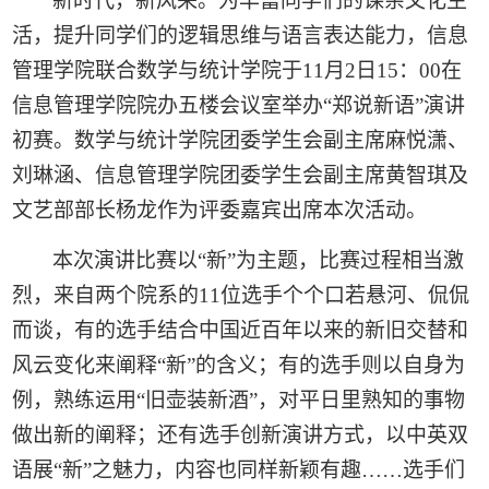
新时代，新风采。
为
丰富同学们
的
课余文化生
活
，
提升同学们
的
逻辑
思维
与语言
表达能力，
信息
管理学院联合数学与统计学院于
1
1
月
2日
15：00
在
信息管理学院
院办五楼会议室举办
“郑说新语”演讲
初赛。
数学与统计学院
团委学生会
副
主席
麻悦潇
、
刘琳涵
、
信息管理学院
团委
学生会副主席黄智琪
及
文艺部部长
杨龙
作为评委嘉宾
出席本次活动。
本次
演讲比赛
以
“
新
”
为主题，
比赛过程相当激
烈，
来自两个院系的
11位选手
个个口若悬河、侃侃
而谈，
有的选手结合中国近百年以来的新旧交替
和
风云变化来阐释
“
新
”的含义；
有的选手
则以自身为
例
，
熟练运用
“
旧壶装新酒
”，对
平
日里
熟
知
的事物
做
出新的
阐释
；还有选手创新演讲方式，
以
中英
双
语展
“新”之魅力，内容也同样
新颖有趣
……
选手
们