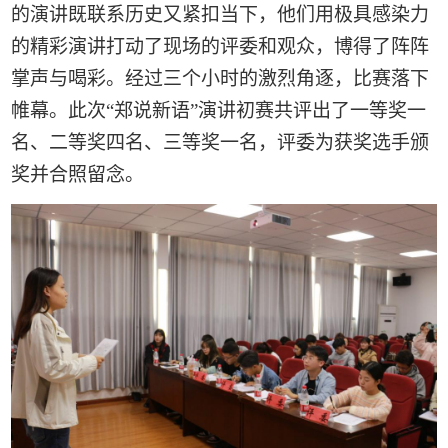
的
演讲
既
联系
历史
又
紧扣当下
，
他们用
极具
感染力
的
精彩演讲
打动了
现场的
评委
和
观众
，
博得
了
阵阵
掌声
与喝彩
。经过三个小时的激烈角逐，比赛
落下
帷幕。此次
“
郑说新语
”
演讲初赛共
评出了一等奖
一
名、
二等奖
四名、
三等奖
一名，
评委为获奖选手颁
奖并合照留念。