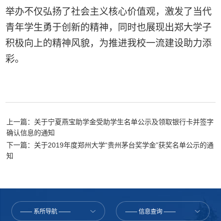
举办
不仅
弘扬
了
社会主义核心价值观，
激发了当代
青年
学生勇
于创新
的精神
，
同时
也
展现出
郑大
学子
积极向上的
精神
风貌，
为推进
我校一流建设
助力添
彩
。
上一篇：关于宁夏燕宝助学金受助学生名单公示及领取银行卡并签字
确认信息的通知
下一篇：关于2019年度郑州大学“贵州茅台奖学金”获奖名单公示的通
知