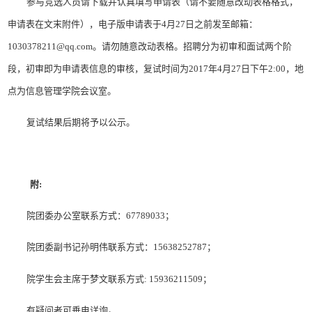
参与竞选人员请下载并认真填写申请表（请不要随意改动表格格式，
申请表在文末附件），电子版申请表于
4月27日之前发至邮箱：
1030378211@qq.com。请勿随意改动表格。招聘分为初审和面试两个阶
段，初审即为申请表信息的审核，复试时间为2017年4月27日下午2:00，地
点为信息管理学院会议室。
复试结果后期将予以公示。
附
:
院团委办公室联系方式：
67789033；
院团委副书记孙明伟联系方式：
15638252787；
院学生会主席于梦文联系方式
: 15936211509；
有疑问者可垂电详询。