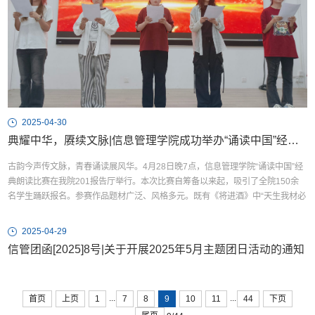
2025-04-30
​典耀中华，赓续文脉|信息管理学院成功举办“诵读中国”经典朗读比赛
古韵今声传文脉，青春诵读展风华。4月28日晚7点，信息管理学院“诵读中国”经
典朗读比赛在我院201报告厅举行。本次比赛自筹备以来起，吸引了全院150余
名学生踊跃报名。参赛作品题材广泛、风格多元。既有《将进酒》中“天生我材必
有用”的豪迈洒脱，《赤壁赋》里“物与我皆无尽也”的哲思妙语，也有《少年中国
说》对青春力量的激情礼赞；既有《百年沧桑》中对峥嵘岁月的深情回望，也有
2025-04-29
《再别康桥》里“轻轻的我走了”的缱绻柔情...
信管团函[2025]8号|关于开展2025年5月主题团日活动的通知
...
...
首页
上页
1
7
8
9
10
11
44
下页