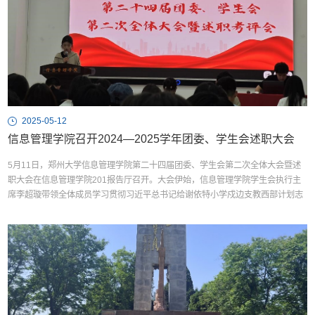
2025-05-12
信息管理学院召开2024—2025学年团委、学生会述职大会
5月11日，郑州大学信息管理学院第二十四届团委、学生会第二次全体大会暨述
职大会在信息管理学院201报告厅召开。大会伊始，信息管理学院学生会执行主
席李超璇带领全体成员学习贯彻习近平总书记给谢依特小学戍边支教西部计划志
愿者服务队队员回信精神，强调要以以信息纽带凝聚民族团结力量，将"强国有
我"誓言转化为服务西部的具体行动，让青春在祖国最需要的地方绽放绚丽之花。
随后，信息管理学院学生会执行主席李超璇从“强化思...