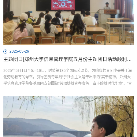
2025-05-26
主题团日|郑州大学信息管理学院五月份主题团日活动顺利开展
2025年5月1日至5月16日，时值第135个国际劳动节，为响应共青团中央关于深
化劳动教育的号召，引导团员青年践行“社会主义是干出来的”实干精神，郑州大
学信息管理学院各基层团支部围绕“劳动铸就青春底色，奋斗绘就时代华章”、“青
春砺初心，劳动绽芳华”等主题开展相关团日活动。根据各团支部团日活动的开展
情况，现将优秀团日活动内容展示如下：5月12日，2024级图书情报与档案管理
类二班团支部在郑州大学主校区北核心教学区34...