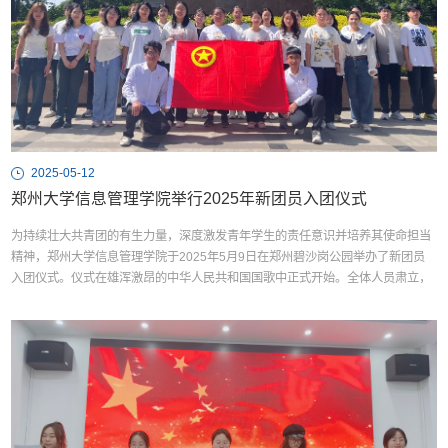
2025-05-12
郑州大学信息管理学院举行2025年新团员入团仪式
为持续壮大共青团的有生力量，深度激发青年学生的责任意识并培养其使命担当
精神，郑州大学信息管理学院于2025年5月9日在郑州碧沙岗公园举办了新团员
入团仪式。仪式在雄浑激昂的中华人民共和国国歌中正式开始。全体人员肃立，
齐声高唱国歌，共同表达对祖国的热爱与敬仰。随后，主持人详细阐释了此次入
团仪式的重要意义，并郑重宣读了新团员名单。接下来，我院团委负责老师和党
员代表为新团员佩戴团徽徽章，并颁发团员证。面对鲜...