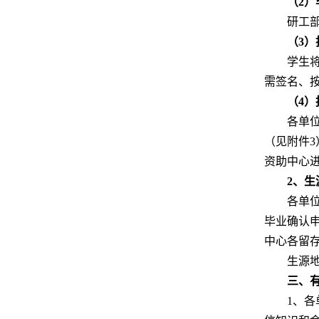
（2
研工
（3
学生
需签名、
（4
各单
（见附件
资助中心
2、
各单
毕业确认
中心各留
生源
三、
1、