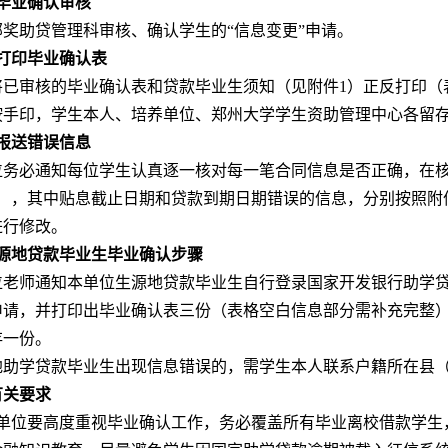
）毕业确认审核
部奖助贷管理科审核、确认学生的“信息变更”申请。
）打印毕业确认表
将已审核的毕业确认表和贷款毕业生须知（见附件1）正反打印（
按手印，学生本人、培养单位、郑州大学学生资助管理中心各留
）报送错误信息
位务必通知每位学生认真逐一核对每一笔合同信息是否正确，在
3），其中贴息截止日期和贷款到期日期错误的信息，分别按照附
进行修改。
生源地贷款毕业生毕业确认步骤
位老师通知本单位生源地贷款毕业生自行登录国家开发银行助学
申请，并打印出毕业确认表三份（表格空白信息部分需补充完整
存一份。
地助学贷款毕业生出现信息错误的，需学生本人联系户籍所在县
有关要求
各单位要高度重视毕业确认工作，务必覆盖所有毕业离校借款学生