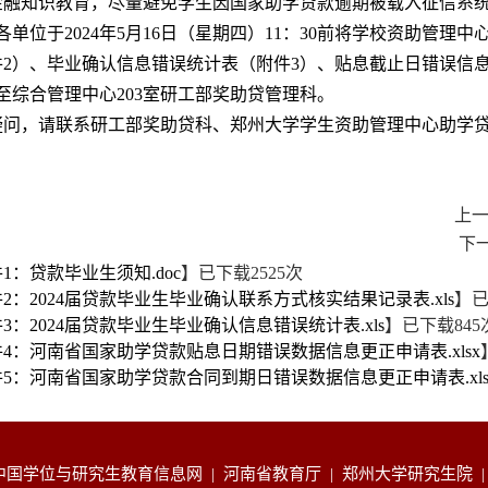
金融知识教育，尽量避免学生因国家助学贷款逾期被载入征信系
各单位于2024年5月16日（星期四）11：30前将学校资助管
件2）、毕业确认信息错误统计表（附件3）、贴息截止日错误信
至综合管理中心203室研工部奖助贷管理科。
问，请联系研工部奖助贷科、郑州大学学生资助管理中心助学贷款科，联系电话
上
下
1：贷款毕业生须知.doc
】已下载
2525
次
2：2024届贷款毕业生毕业确认联系方式核实结果记录表.xls
】
3：2024届贷款毕业生毕业确认信息错误统计表.xls
】已下载
845
4：河南省国家助学贷款贴息日期错误数据信息更正申请表.xlsx
5：河南省国家助学贷款合同到期日错误数据信息更正申请表.xls
中国学位与研究生教育信息网
|
河南省教育厅
|
郑州大学研究生院