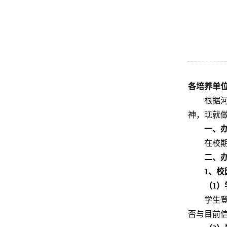
各培养单
根据河
神，现就做
一、
在校
二、
1、
（1
学生登
否与目前