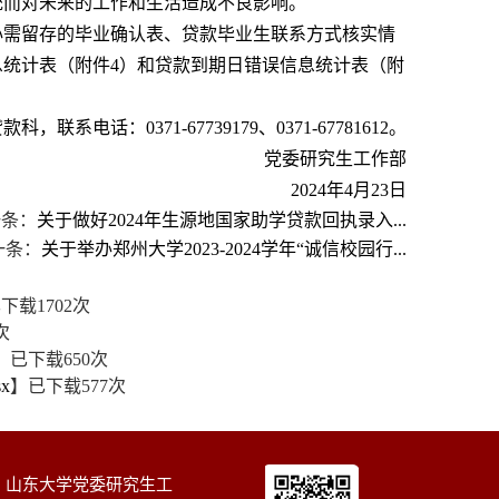
统而对未来的工作和生活造成不良影响。
理中心需留存的毕业确认表、贷款毕业生联系方式核实情
息统计表（附件4）和贷款到期日错误信息统计表（附
：0371-67739179、0371-67781612。
党委研究生工作部
2024年4月23日
一条：
关于做好2024年生源地国家助学贷款回执录入...
一条：
关于举办郑州大学2023-2024学年“诚信校园行...
已下载
1702
次
次
】已下载
650
次
x
】已下载
577
次
|
山东大学党委研究生工