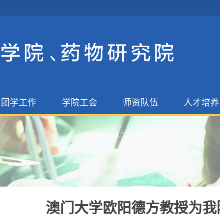
团学工作
学院工会
师资队伍
人才培养
学生工作
学院工会
师资队伍
博士研究生
团委工作
博导硕导
硕士研究生
人才招聘
本科教育
教授委员
澳门大学欧阳德方教授
为
我
教学督导委