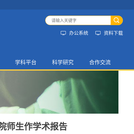
办公系统
资料下载
学科平台
科学研究
合作交流
教育
重点学科
科研动态
国际合作交流
教育
国家级平台
科研成果
国内合作交流
省级平台
学术交流
社会服务
会
标本馆
院
师生作学术报告
员会