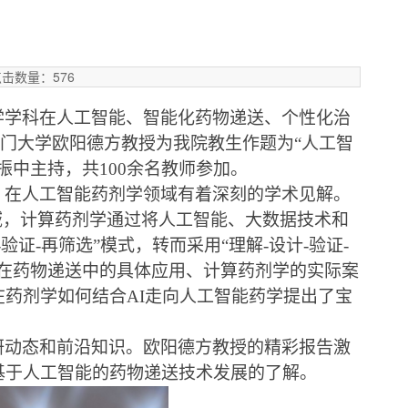
站
点击数量：
576
学学科在人工智能、智能化药物递送、个性化治
门大学欧阳德方教授为我院教生
作题为
“
人工智
振中主持，共
100
余
名教师
参加
。
，在人工智能药剂学领域有着深刻的学术见解。
域，计算药剂学通过将人工智能、大数据技术和
-
验证
-
再筛选”模式，转而采用“理解
-
设计
-
验证
-
在药物递送中的具体应用、计算药剂学的实际案
在药剂学如何结合
AI
走向人工智能药学提出了宝
研动态和前沿知识。欧阳德方教授的精彩报告激
基于人工智能的药物递送技术发展的了解。