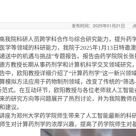
博士后流动
安全教育
发布时间：2025年01月21日
高我院科研人员
跨学科合作与综合研究能力
，
提升药
医学等领域的科研能力，
我院
于
202
5
年
1
月
1
3
日特邀
澳
递送中的机遇与挑战
”
专题报告
。报告由药学院院长张
德方教授长期从事药剂学和计算机科学交叉领域研究
告中，欧阳教授详细介绍了
“计算药剂学”这一新兴领
算模拟方法应用于药物制剂领域，改变了传统的“筛选
新范式。在互动环节，欧阳教授与各位老师就人工智能
来的研究方向等问题展开了热烈讨论，并为我院教师
和建议。
讲座为郑州大学药学院师生带来了人工智能最新的科
师生对计算药剂学的浓厚兴趣，提高了药学院师生对