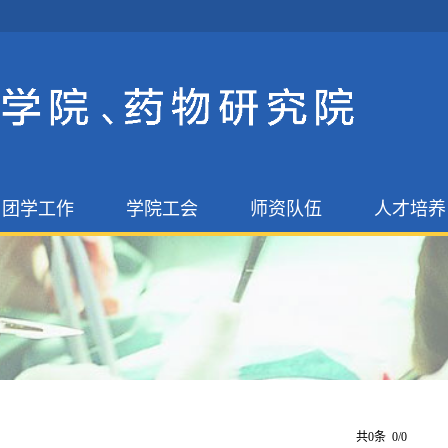
团学工作
学院工会
师资队伍
人才培养
学生工作
学院工会
师资队伍
博士研究生
团委工作
博导硕导
硕士研究生
人才招聘
本科教育
教授委员
教学督导委
共0条 0/0