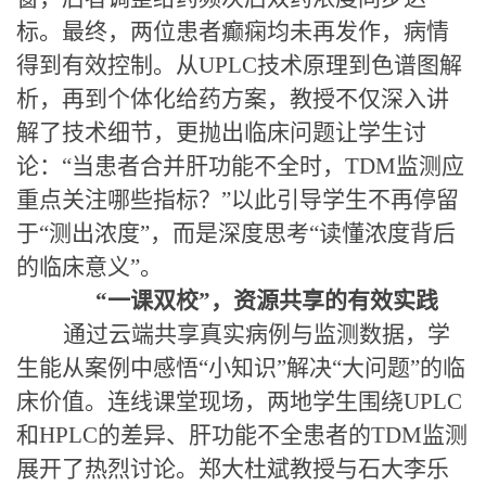
标。最终，两位患者癫痫均未再发作，病情
得到有效控制。从UPLC技术原理到色谱图解
析，再到个体化给药方案，教授不仅深入讲
解了技术细节，更抛出临床
问题让学生讨
论
：
“当患者合并肝功能不全时，TDM监测应
重点关注哪些指标？”以此引导学生不再停留
于“测出浓度”，而是深度思考“读懂浓度背后
的临床意义”。
“
一课双校
”
，资源
共享
的
有效
实践
通过云端共享真实病例与监测数据，学
生能从案例中感悟
“
小知识
”
解决
“
大问题
”
的临
床价值。连线课堂现场，两地学生围绕
UPLC
和HPLC的差异
、
肝功能不全患者的
TDM监测
展开了热烈讨论。郑大杜斌教授与石大李乐