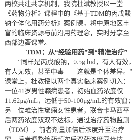
两校共建共享机制，我院杜斌教授以一堂
《药物分析》课程中的《基于TDM的丙戊酸
钠个体化用药分析》案例课，将中原地区丰
富的临床资源与前沿用药理念，实时分享至
西部边疆课堂。
TDM：从
“
经验用药
”
到
“
精准治疗
”
“同样是丙戊酸钠，0.5g bid，有人有效，
有人无效，甚至中毒——这就是个体差异。”
课堂上，杜教授以两个真实临床案例切入：
一位41岁男性癫痫患者，初始血药浓度仅
11.62μg/mL，远低于50-100μg/mL的有效窗；
另一位难治性癫痫女性患者，联合卡马西平
后两药浓度双双不达标。通过治疗药物监测
（TDM），前者剂量加倍后浓度升至治疗
窗，后者调整给药频次后双药浓度同步达