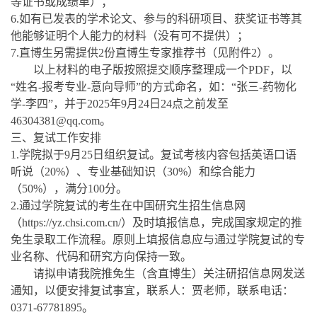
等证书或成绩单）；
6
.
如有已发表的学术论文、参与的科研项目、获奖证书等其
他能够证明个人能力的材料（没有可不提供）；
7
.
直博生另需提供
2
份直博生专家推荐书（见附件
2
）。
以上材料的电子版按照提交顺序整理成一个
PDF
，以
“姓名-报考专业-
意向导师
”的方式命名，如：“张三-
药物化
学
-
李四
”，并于
2025
年
9
月
24
日
2
4点之前发至
46304381@qq.com
。
三、复试工作安排
1
.
学院拟于
9
月
25
日组织复试。复试考核内容包括英语口语
听说（
20%
）
、专业基础知识（
30%
）和综合能力
（
50%
）
，满分
100
分。
2
.
通过学院复试的考生
在
中国研究生招生信息网
（
https://yz.chsi.com.cn/
）
及时填报信息，完成国家规定的推
免生录取工作流程。原则上填报信息应与通过学院复试的专
业名称、代码和研究方向保持一致。
请拟申请我院推免生（含直博生）关注研招信息网发送
通知，以便安排复试事宜，联系人：贾老师，联系电话：
0371-67781895
。