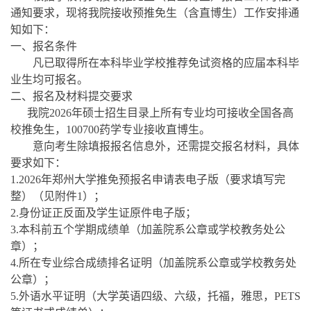
通知要求，
现将我院接收预推免生（含直博生）工作安排通
知如下：
一、报名条件
凡已取得所在本科毕业学校推荐免试资格的应届本科毕
业生均可报名。
二、报名及材料提交要求
我院
2026
年硕士招生目录上所有专业均可接收全国各高
校推免生，
100700
药
学专业接收直博生。
意向考生除填报报名信息外，还需提交报名材料，具体
要求如下：
1
.
2026
年郑州大学推免预报名申请表电子版（要求填写完
整）（见附件
1）；
2
.
身份证正反面及学生证原件电子版；
3
.
本科前五个学期成绩单（加盖院系公章或学校教务处公
章）；
4
.
所在专业综合成绩排名证明（加盖院系公章或学校教务处
公章）；
5
.
外语水平证明（大学英语四级、六级，托福，雅思，
PETS