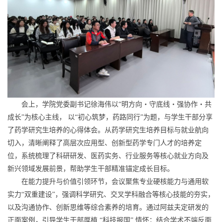
会上，学院党委副书记
徐海伟
以“明方向
・守底线・强协作・共
成长
”为核心主线，
以“
初心筑梦，药路同行
”为题，与学生干部分享
了药学研究生培养的心得体会。
从药学研究生培养目标与就业航向
切入，清晰阐释了高层次应用型、创新型药学专门人才的培养定
位，系统梳理了科研研发、医药实务、行业服务等核心就业方向及
新兴领域发展前景，帮助学生干部精准锚定成长目标。
在能力提升与价值引领环节，会议聚焦专业
硬核
能力与通用软
实力“双重建设”，强调
科学研究
、交叉学科融合等核心技能的夯实，
以及沟通协作、创新思维等综合素养的培育。通过
阿兹夫定研发
的
正面案例，引导学生干部厚植 “科技报国” 情怀；结合学术不端反面