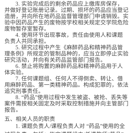
3.
实验完成后的剩余药品应上缴库房保存，
并做好登记账册记录。过期、损坏的药品应当登记
造册，并向所在地药品监督管理部门申请销毁。实
验中因药品产生的废物按学校相关规定交学院危险
废物暂存室暂存。
4.
使用环节出现事故，责任由使用人和课题
负责人共同承担。
5.
研究过程中产生《麻醉药品和精神药品管
理条例》所规定的管制品种的，应当立即停止实验
研究活动，并向有关药品监管部门报告。
6.
禁止将购置的麻醉药品和精神药品用于人
体实验。
7.
任何课题组、任何人不得倒卖、转让、借
用麻醉药品、第一类精神药品。构成犯罪的，依法
追究刑事责任。
8.
“药品”使用过程中发生被盗、被抢、丢失等
案件需按相关固定及时采取控制措施并向主管部门
报告。
五、相关人员的职责
1.
课题负责人
/
课程负责人对 “药品”使用的全