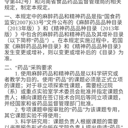
令第
442
号）和河南省食品药品监督管理局的相关
规定，制定本规定。
一、本规定中的麻醉药品和精神药品是指“国食药
监安
[2007]633
号”文件公布的《麻醉药品品种目录
（
2013
年版）》和《精神药品品种目录（
2013
年
版）》中包含的麻醉药品和精神药品及其增补目录
（以下简称“药品”）。在本规定实施过程中，若国
家《麻醉药品品种目录》和《精神药品品种目录》
发生变更或增补，则以变更或增补后的《目录》为
准。
二、“药品”采购要求
1.
使用麻醉药品和精神药品是以科学研究或
者教学为目的。使用“药品”的课题必须是正式立项
的课题；对于非立项探索性课题，需要经过院
（系）或重点实验室学术委员会批准并指定课题负
责人；横向课题在签订技术合同后等同立项课题，
并经国家和省药品监督管理部门批准。
2.
专项课题申报审批的“药品”为该课题专用，
其它课题实验不得使用；
3.
科学研究用：课题负责人根据课题的需要
以书面报告形式向所在学院负责人提出申请“药品”