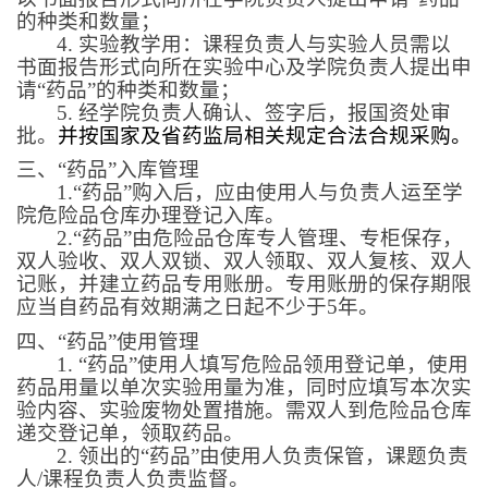
的种类和数量；
4.
实验教学用：课程负责人与实验人员需以
书面报告形式向所在实验中心及学院负责人提出申
请“药品”的种类和数量；
5.
经学院负责人确认、签字后，报国资处审
批。
并按国家及省药监局相关规定合法合规采购。
三、“药品”入库管理
1.
“药品”购入后，应由使用人与负责人运至学
院危险品仓库办理登记入库。
2.
“药品”由危险品仓库专人管理、专柜保存，
双人验收、双人双锁、双人领取、双人复核、双人
记账，并建立药品专用账册。专用账册的保存期限
应当自药品有效期满之日起不少于
5
年。
四、“药品”使用管理
1.
“药品”使用人填写危险品领用登记单，使用
药品用量以单次实验用量为准，同时应填写本次实
验内容、实验废物处置措施。需双人到危险品仓库
递交登记单，领取药品。
2.
领出的“药品”由使用人负责保管，课题负责
人
/
课程负责人负责监督。