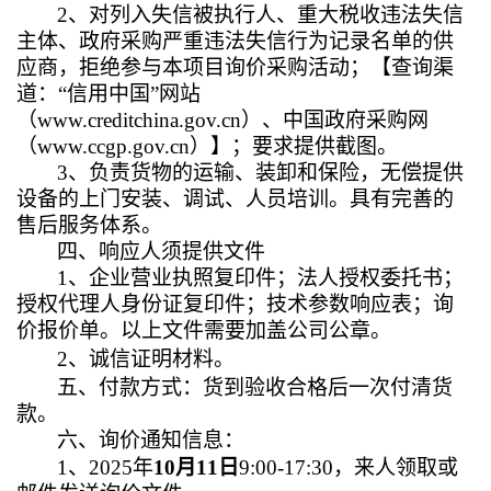
2
、对列入失信被执行人、重大税收违法失信
主体、政府采购严重违法失信行为记录名单的供
应商，拒绝参与本项目询价采购活动；【查询渠
道：
“
信用中国
”
网站
（
www.creditchina.gov.cn
）、中国政府采购网
（
www.ccgp.gov.cn
）】；要求提供截图。
3
、
负责
货物的运输、装卸和保险
，无偿提供
设备的上门安装、调试、人员培训。
具有完善的
售后服务体系。
四、响应人须提供文件
1
、企业营业执照复印件；法人授权委托书；
授权代理人身份证复印件；技术参数响应表；询
价报价单。以上文件需要加盖公司公章。
2
、诚信证明材料。
五、付款方式：货到验收合格后一次付清货
款。
六、询价通知信息：
1
、
2025
年
10
月
11
日
9:00-17:30
，来人领取或