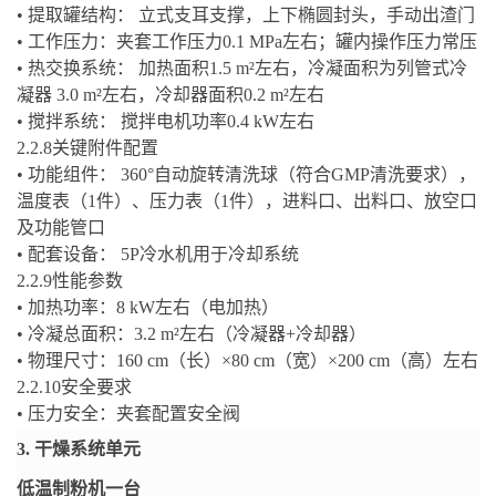
•
提取罐结构： 立式支耳支撑，上下椭圆封头，手动出渣门
•
工作压力：夹套工作压力
0.1 MPa
左右；罐内操作压力常压
•
热交换系统： 加热面积
1.5 m²
左右，冷凝面积为列管式冷
凝器
3.0 m²
左右，冷却器面积
0.2 m²
左右
•
搅拌系统： 搅拌电机功率
0.4 kW
左右
2.2.8
关键附件配置
•
功能组件：
360°
自动旋转清洗球（符合
GMP
清洗要求），
温度表（
1
件）、压力表（
1
件），进料口、出料口、放空口
及功能管口
•
配套设备：
5P
冷水机用于冷却系统
2.2.9
性能参数
•
加热功率：
8 kW
左右（电加热）
•
冷凝总面积：
3.2 m²
左右（冷凝器
+
冷却器）
•
物理尺寸：
160 cm
（长）
×80 cm
（宽）
×200 cm
（高）左右
2.2.10
安全要求
•
压力安全：夹套配置安全阀
3.
干燥系统单元
低温制粉机一台