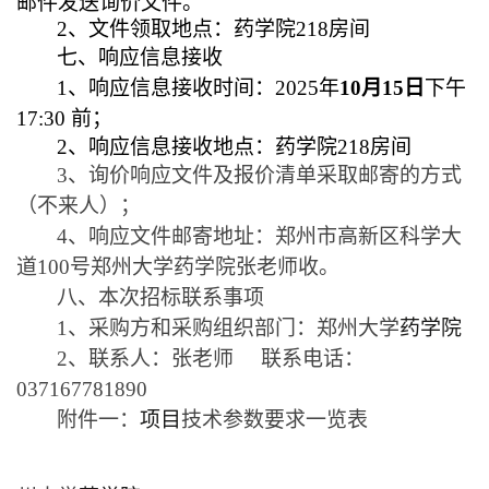
邮件发送询价文件。
2
、文件领取地点：药学院
218
房间
七、响应信息接收
1
、响应信息接收时间：
2025
年
10
月
15
日
下午
17:30
前；
2
、响应信息接收地点：药学院
218
房间
3
、询价响应文件及报价清单采取邮寄的方式
（不来人）；
4
、响应文件邮寄地址：郑州市高新区科学大
道
100
号郑州大学药学院张老师收。
八、本次招标联系事项
1
、采购方和采购组织部门：郑州大学
药学院
2
、联系人：张老师
联系电话：
037167781890
附件一：
项目
技术参数要求一览表