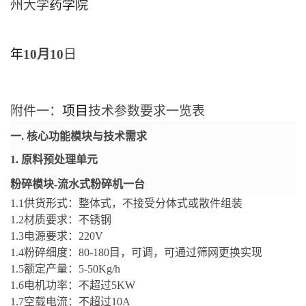
州大学
药学院
年
10
月
10
日
附件一：
项目
技术参数要求一览表
一
.
核心功能模块与技术需求
1.
原料预处理单元
粉碎模块
-
流水式粉碎机一台
1.1
供货形式：整体式，不接受分体式或散件组装
1.2
材质要求：不锈钢
1.3
电源要求：
220V
1.4
粉碎细度：
80-180
目，可调，可通过筛网更换实现
1.5
额定产量：
5-50Kg/h
1.6
电机功率：不超过
5KW
1.7
空载电流：不超过
10A