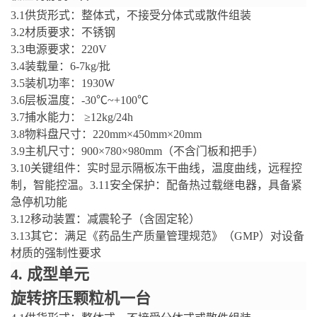
3.1
供货形式：整体式，不接受分体式或散件组装
3.2
材质要求：不锈钢
3.3
电源要求：
220V
3.4
装载量：
6-7kg/
批
3.5
装机功率：
1930W
3.6
层板温度：
-30℃~+100℃
3.7
捕水能力：
≥12kg/24h
3.8
物料盘尺寸：
220mm×450mm×20mm
3.9
主机尺寸：
900×780×980
mm
（不
含门板和把手）
3.10
关键组件：
实时显示隔板冻干曲线，温度曲线，远程控
制，智能控温。
3.11
安全保护：配备热过载继电器，具备紧
急停机功能
3.12
移动装置：减震轮子（含固定轮）
3.13
其它：
满足《药品生产质量管理规范》（
GMP
）对设备
材质的强制性要求
4.
成型单元
旋转挤压颗粒机
一台