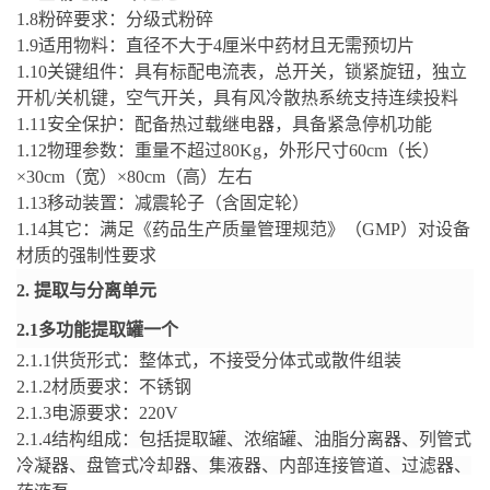
1.8
粉碎要求：分级式粉碎
1.9
适用物料：直径不大于
4
厘米中药材且无需预切片
1.10
关键组件：具有标配电流表，总开关，锁紧旋钮，独立
开机
/
关机键，空气开关，具有风冷散热系统支持连续投料
1.11
安全保护：配备热过载继电器，具备紧急停机功能
1.12
物理参数：重量不超过
80Kg
，外形尺寸
60
cm
（长）
×30
cm
（宽）
×
80cm
（高）左右
1.13
移动装置：减震轮子（含固定轮）
1.14
其它：
满足《药品生产质量管理规范》（
GMP
）对设备
材质的强制性要求
2.
提取与分离单元
2.1
多功能提取罐
一个
2.1.1
供货形式：整体式，不接受分体式或散件组装
2.1.2
材质要求：不锈钢
2.1.3
电源要求：
220V
2.1.4
结构组成：包括提取罐、浓缩罐、油脂分离器、列管式
冷凝器、盘管式冷却器、集液器、内部连接管道、过滤器、