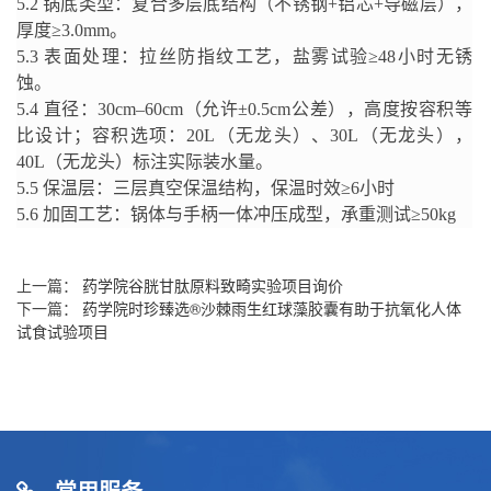
5.2
锅底类型：复合多层底结构（不锈钢
+
铝芯
+
导磁层），
厚度
≥3.0mm
。
5.3
表面处理：拉丝防指纹工艺，盐雾试验
≥48
小时无锈
蚀
。
5.4
直径：
30cm–60cm
（允许
±0.5cm
公差），高度按容积等
比设计；容积选项：
20L
（无龙头）、
30L
（无龙头），
4
0L
（无龙头）标注实际装水量
。
5.5
保温层：三层真空保温结构，保温时效
≥6
小时
5.6
加固工艺：锅体与手柄一体冲压成型，承重测试
≥50kg
上一篇：
药学院谷胱甘肽原料致畸实验项目询价
下一篇：
药学院时珍臻选®沙棘雨生红球藻胶囊有助于抗氧化人体
试食试验项目
常用服务