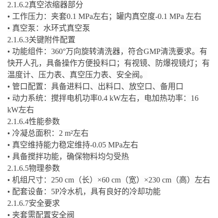
2.1.6.2
真空浓缩器部分
•
工作压力：夹套
0.1 MPa
左右；罐内真空度
-0.1 MPa
左右
•
真空泵：水环式真空泵
2.1.6.3
关键附件配置
•
功能组件：
360°
万向旋转清洗器，符合
GMP
清洗要求。有
快开人孔，具备操作方便投料口；有视镜、防爆视镜灯；有
温度计、压力表、真空压力表、安全阀。
•
管口配置：具备进料口、出料口、放空口、备用口
•
动力系统：搅拌电机功率
0.4 kW
左右，电加热功率：
16
kW
左右
2.1.6.4
性能参数
•
冷凝总面积：
2 m²
左右
•
真空维持能力稳定维持
-0.05 MPa
左右
•
具备搅拌功能，确保物料均匀受热
2.1.6.5
物理参数
•
机组尺寸：
250 cm
（长）
×60 cm
（宽）
×230 cm
（高）左右
•
配套设备：
5P
冷水机，具有良好的冷却功能
2.1.6.7
安全要求
•
夹套需配置安全阀