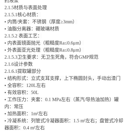
药液泵
2.1.5
材质与表面处理
2.1.5.1
核心材质：
•
内筒
/
夹套：不锈钢（厚度
≥3mm
）
•
油脂分离器：硼玻璃材质
2.1.5.2
表面工艺：
•
内表面镜面抛光（粗糙度
Ra≤0.6μm
）
•
外表面亚光处理（粗糙度
Ra≤0.8μm
）
2.1.5.3
卫生要求：无卫生死角，符合
GMP
规范
2.1.6
设计参数
2.1.6.1
提取罐部分
•
结构形式：立式支耳支撑，上下椭圆封头，手动出渣门
•
全容积：
120L
左右
•
有效容积：
50L
•
工作压力：夹套：
0.1 MPa
左右（蒸汽
/
导热油加热）罐
内：常压
•
加热面积：
1m²
左右
•
冷凝系统：列管式冷凝器面积：
1.5 m²
左右；盘管式冷却
器面积：
0.4 m²
左右