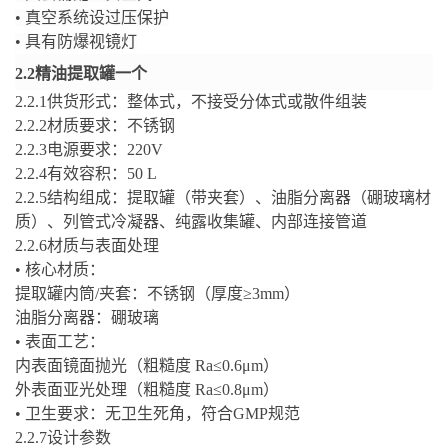
•
真空系统设过压保护
•
具有防爆视镜灯
2.2
精油提取罐一个
2.2.1
供货形式：整体式，不接受分体式或散件组装
2.2.2
材质要求：不锈钢
2.2.3
电源要求：
220V
2.2.4
有效容积：
50 L
2.2.5
结构组成：提取罐（带夹套）、油脂分离器（硼玻璃材
质）、列管式冷凝器、纯露收集罐、内部连接管道
2.2.6
材质与表面处理
•
核心材质：
提取罐内筒
/
夹套：不锈钢（厚度
≥3mm
）
油脂分离器：硼玻璃
•
表面工艺：
内表面镜面抛光（粗糙度
Ra≤0.6μm
）
外表面亚光处理（粗糙度
Ra≤0.8μm
）
•
卫生要求：无卫生死角，符合
GMP
规范
2.2.7
设计参数