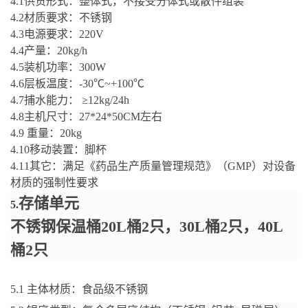
4.1
供货形式：整体式，不接受分体式或散件组装
4.2
材质要求：不锈钢
4.3
电源要求：
220V
4.4
产量
：
20kg/h
4.5
装机功率：
300
W
4.6
层板温度：
-30℃~+100℃
4.7
捕水能力：
≥12kg/24h
4.8
主机尺寸：
27*24*50CM
左右
4.9
重量：
20kg
4.10
移动装置：脚杯
4.11
其它：
满足《药品生产质量管理规范》（
GMP
）对设备
材质的强制性要求
存储单元
5
.
不锈钢保温桶
20L
桶
2
只，
30L
桶
2
只，
40L
桶
2
只
5.1
主体材质：食品级不锈钢