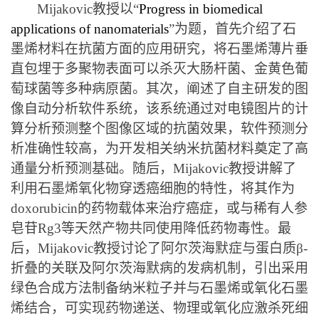
Mijakovic
教授
以
“
Progress in biomedical
applications of nanomaterials
”
为题，
首先
介绍了石
墨烯
材料在抗菌
方面的应用
研究，将
石墨烯
薄片
垂
直
包埋
于
多聚物
表面
可以杀灭大肠杆菌、金黄色葡
萄球菌等多种病原菌。其次，阐述了自主研发的图
像自动分析软件系统，该系统通过对电镜图片的计
算分析预测整个图像区域的抗菌效果，软件预测分
析准确性较高，为开发相关纳米抗菌材料奠定了高
通量分析预测基础。随后，
Mijakovic
教授
讲解
了
利用
石墨烯
氧化物穿透癌细胞的
特性，将其
作为
doxorubicin
的
药物载体来治疗癌症
，或与稀有
人参
皂苷
Rg3等天然产物共同使用
降低
药物
毒性。
最
后，
Mijakovic
教授讨论了阿尔茨海默
症
与蛋白质
β-
折叠的关联及阿尔茨海默病的发病机制
，引出
采用
绿色合成方法制备纳米粒子
并
与石墨烯或氧化石墨
烯结合，可实现药物递送、物理或氧化应激杀死细