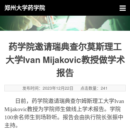
郑州大学药学院
药学院邀请瑞典查尔莫斯理工
大学Ivan Mijakovic教授做学术
报告
发布时间：2023年12月22日
点击数量：
241
日前，药学院邀请
瑞典查尔姆斯理工大学
Ivan
Mijakovic
教授为
学院
师生
做
线上
学术
报告。
学院
100余名师生
到场聆听。报告会由执行
院长张振中
主持
。