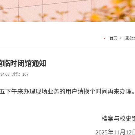
首页
>
通知
馆临时闭馆通知
:34:08 浏览：
107
划周五下午来办理现场业务的用户请换个时间再来办理
档案与校史
2025年11月12