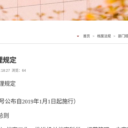
首页
>
档案法规
>
部门
理规定
:18:27 浏览：
64
理规定
3号公布自2019年1月1日起施行）
总则