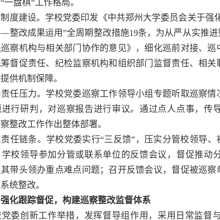
“一盘棋”工作格局。
度建设。学校党委印发《中共郑州大学委员会关于强化
—整改成果运用”全周期整改措施19条，为从严从实推
强巡察机构与相关部门协作的意见》，细化巡前对接、巡
统筹督促责任、纪检监察机构和组织部门监督责任、相关
用提供机制保障。
任压力。学校党委巡察工作领导小组专题听取巡察情况
题进行研判，对巡察报告进行审议。通过点人点事，传导
巡察整改工作作出整体部署。
任链条。学校党委实行“三反馈”，压实分管校领导、被
。学校领导参加分管或联系单位的反馈会议，督促推动分
促其带头领办重点难点问题；召开反馈会议，督促被巡察
、系统整改。
、强化跟踪督促，构建巡察整改监督体系
委创新工作举措，发挥督导组作用，采用日常监督与