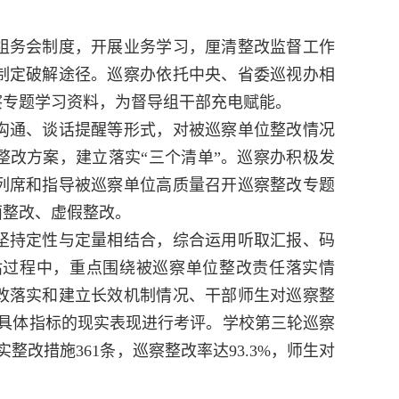
务会制度，开展业务学习，厘清整改监督工作
制定破解途径。巡察办依托中央、省委巡视办相
察专题学习资料，为督导组干部充电赋能。
通、谈话提醒等形式，对被巡察单位整改情况
整改方案，建立落实“三个清单”。巡察办积极发
列席和指导被巡察单位高质量召开巡察整改专题
面整改、虚假整改。
持定性与定量相结合，综合运用听取汇报、码
估过程中，重点围绕被巡察单位整改责任落实情
改落实和建立长效机制情况、干部师生对巡察整
项具体指标的现实表现进行考评。学校第三轮巡察
整改措施361条，巡察整改率达93.3%，师生对