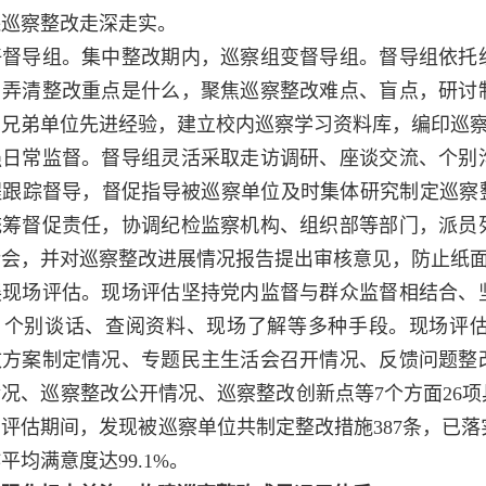
保巡察整改走深走实。
导组。集中整改期内，巡察组变督导组。督导组依托组
、弄清整改重点是什么，聚焦巡察整改难点、盲点，研讨
和兄弟单位先进经验，建立校内巡察学习资料库，编印巡
常监督。督导组灵活采取走访调研、座谈交流、个别沟
程跟踪督导，督促指导被巡察单位及时集体研究制定巡察
统筹督促责任，协调纪检监察机构、组织部等部门，派员
活会，并对巡察整改进展情况报告提出审核意见，防止纸
场评估。现场评估坚持党内监督与群众监督相结合、坚
、个别谈话、查阅资料、现场了解等多种手段。现场评
改方案制定情况、专题民主生活会召开情况、反馈问题整
况、巡察整改公开情况、巡察整改创新点等7个方面26
评估期间，发现被巡察单位共制定整改措施387条，已落实
平均满意度达99.1%。