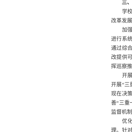
三、
学校党
改革发
加强综
进行系
通过综
改提供
挥巡察
开展专
开展“
现在决
善“三
监督机
优化内
理。针