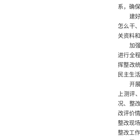
系，确
建好督
怎么干
关资料
加强日
进行全
挥整改
民主生
开展现
上测评
况、整
改评价情
整改现场
整改工作