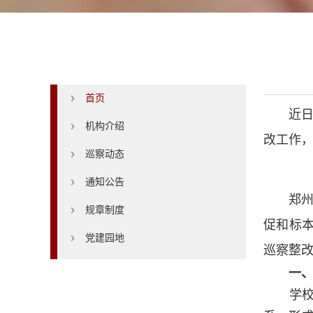
首页
首页
近日
机构介绍
改工作
巡察动态
通知公告
郑
规章制度
促和标
党建园地
巡察整
一
学校党