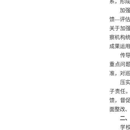
系，形成
加强制
馈—评估
关于加
察机构
成果运
传导责
重点问
准，对
压实责
子责任
馈，督
面整改
二
学校党