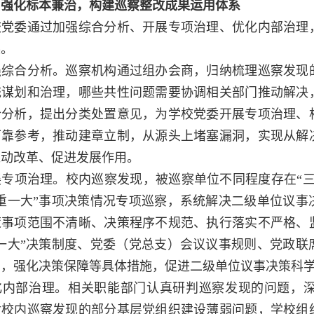
强化标本兼治，构建巡察整改成果运用体系
委通过加强综合分析、开展专项治理、优化内部治理，
展。
合分析。巡察机构通过组办会商，归纳梳理巡察发现的
统谋划和治理，哪些共性问题需要协调相关部门推动解决
合分析，提出分类处置意见，为学校党委开展专项治理、
可靠参考，推动建章立制，从源头上堵塞漏洞，实现从解
推动改革、促进发展作用。
项治理。校内巡察发现，被巡察单位不同程度存在“三
三重一大”事项决策情况专项巡察，系统解决二级单位议
策事项范围不清晰、决策程序不规范、执行落实不严格、
重一大”决策制度、党委（党总支）会议议事规则、党政
制，强化决策保障等具体措施，促进二级单位议事决策科
部治理。相关职能部门认真研判巡察发现的问题，深
对校内巡察发现的部分基层党组织建设薄弱问题，学校组