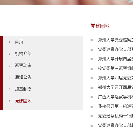
党建园地
党建园地
郑州大学党委巡察
首页
党委巡察办党支部开
机构介绍
郑州大学开展四届
巡察动态
校党委第三巡察组
通知公告
郑州大学四届党委
郑州大学召开四届
规章制度
广西大学巡察等机
党建园地
我校召开第一轮巡
党委巡察机构一行
党委巡察办党支部