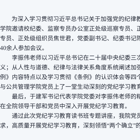
为深入学习贯彻习近平总书记关于加强党的纪律
学院邀请校纪委
、
监察专员办公室
正处级巡察专员、
专员、正处级组织员焦世君，党委副书记、纪委书记
40
余
人参加会议。
李振伟老师以习近平总书记在二十届中央纪委三
义；从人性与道德、纪律与法律关系角度系统阐述加
例》内容特点以及学习贯彻《条例》的认识体会等四个
与公共管理学院党员上了一堂生动深刻的党纪学习教
最后，于建军书记代表学院党委对李振伟老师的
在全院领导干部和党员中深入开展党纪学习教育。
通过此次党纪学习教育读书班专题讲座，我院党
求，高质量开展党纪学习教育，深刻领悟“两个确立”