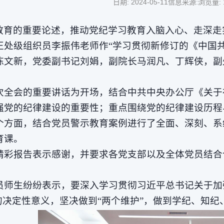
日期: 2024-05-11
信息来源:
浏览量:
教育的重要论述，
推动党纪学习教育入脑入心
、
走深走
正处级组织员李振伟老师作
“学习贯彻新修订的《中国
陈文新，党委副书记刘娟，副院长马润凡
、
丁辉侠，副
次全会的重要讲话为开场，结合中共中央办公厅《关于
强党的纪律建设的重要性；重点围绕党的纪律建设历程
方面，结合党员警示教育案例进行了全面、深刻、系统
育课。
精彩报告表示感谢，并要求各党支部以及全体党员结合今
员师生纷纷表示，要深入学习贯彻习近平总书记关于加
的决定性意义，坚决做到“两个维护”，做到学纪、知