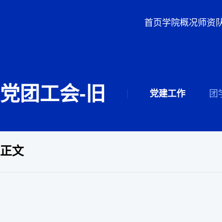
首页
学院概况
师资
党团工会-旧
党建工作
团
正文